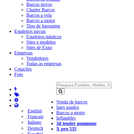
Barcos novos
Charter Barcos
Barcos a vela
Barcos a motor
Tipo de harouring
Estaleiros navais
Estaleiros náuticos
Sites e modelos
Sites de Expo
Empresas
Vendedores
Todas as empresas
Cotações
Foto
Venda de barcos
Iates usados
English
Barcos a motor
Français
Inflatables
Italiano
3d tender gommone
Deutsch
X pro 535
Español