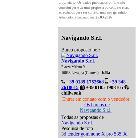
proprietário. Os dados publicados on-line não
constitui parte de uma proposta ou contrato e são
acreditados para ser correto, mas não garantido.
Adaptador atualizado na:
25.03.2026
Navigando S.r.l.
Barco proposto por:
Navigando S.r.l.
Piazza Milano 9
16033 Lavagna (Genova) -
Itália
+39 0185 1752668
+39 348
2618615
+39 0185 1908165
chiliwoak
Entrar em contato com o vendedor
Os barcos de
Navigando S.r.l.
Todas as propostas de
Navigando S.r.l.
Pesquisa de foto
3d tender gommone X pro 535
3d