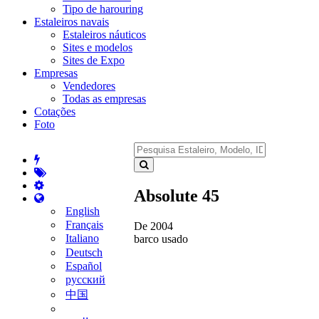
Tipo de harouring
Estaleiros navais
Estaleiros náuticos
Sites e modelos
Sites de Expo
Empresas
Vendedores
Todas as empresas
Cotações
Foto
Absolute 45
English
Français
De 2004
Italiano
barco usado
Deutsch
Español
русский
中国