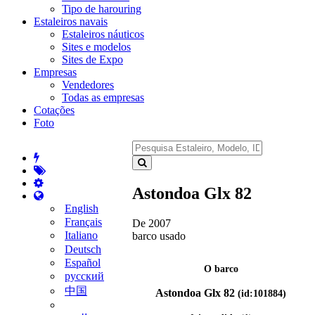
Tipo de harouring
Estaleiros navais
Estaleiros náuticos
Sites e modelos
Sites de Expo
Empresas
Vendedores
Todas as empresas
Cotações
Foto
Astondoa Glx 82
English
Français
De 2007
Italiano
barco usado
Deutsch
Español
O barco
русский
中国
Astondoa Glx 82
(id:101884)