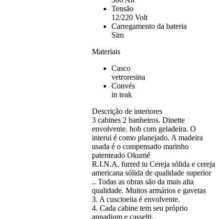
Tensão
12/220 Volt
Carregamento da bateria
Sim
Materiais
Casco
vetroresina
Convés
in teak
Descrição de interiores
3 cabines 2 banheiros. Dinette
envolvente. hob com geladeira. O
interui é como planejado. A madeira
usada é o compensado marinho
patenteado Okumé
R.I.N.A. furred iu Cereja sólida e cereja
americana sólida de qualidade superior
.. Todas as obras são da mais alta
qualidade. Muitos armários e gavetas
3. A cuscioeiia é envolvente.
4. Cada cabine tem seu próprio
annadium e casselti.