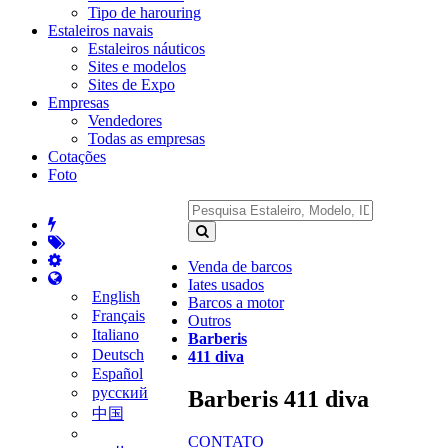
Tipo de harouring
Estaleiros navais
Estaleiros náuticos
Sites e modelos
Sites de Expo
Empresas
Vendedores
Todas as empresas
Cotações
Foto
Venda de barcos
Iates usados
English
Barcos a motor
Français
Outros
Italiano
Barberis
Deutsch
411 diva
Español
русский
Barberis 411 diva
中国
CONTATO