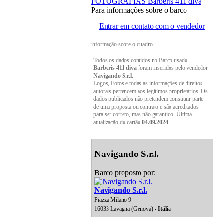
FOTOGRAFIAS Barberis 411 diva
Para informações sobre o barco
Entrar em contato com o vendedor
informação sobre o quadro
Todos os dados contidos no Barco usado
Barberis 411 diva
foram inseridos pelo vendedor
Navigando S.r.l.
Logos, Fotos e todas as informações de direitos
autorais pertencem aos legítimos proprietários. Os
dados publicados não pretendem constituir parte
de uma proposta ou contrato e são acreditados
para ser correto, mas não garantido. Última
atualização do cartão
04.09.2024
Navigando S.r.l.
Barco proposto por:
Navigando S.r.l.
Piazza Milano 9
16033 Lavagna (Genova) -
Itália