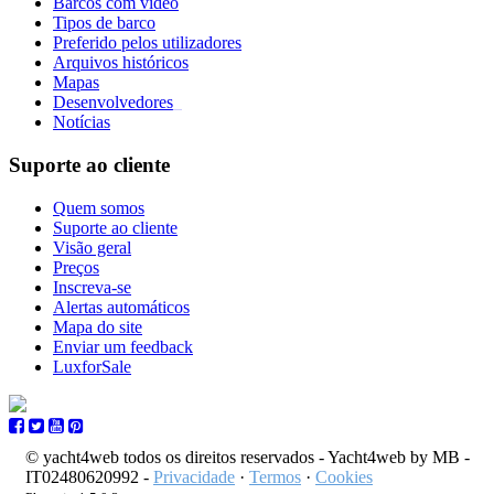
Barcos com vídeo
Tipos de barco
Preferido pelos utilizadores
Arquivos históricos
Mapas
Desenvolvedores
_
Notícias
Suporte ao cliente
Quem somos
Suporte ao cliente
Visão geral
Preços
Inscreva-se
Alertas automáticos
Mapa do site
Enviar um feedback
LuxforSale
© yacht4web todos os direitos reservados -
Yacht4web by MB -
IT02480620992
-
Privacidade
·
Termos
·
Cookies