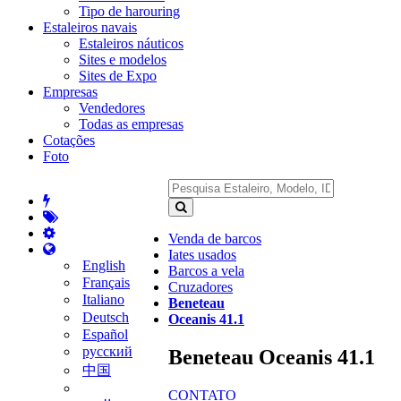
Tipo de harouring
Estaleiros navais
Estaleiros náuticos
Sites e modelos
Sites de Expo
Empresas
Vendedores
Todas as empresas
Cotações
Foto
Venda de barcos
Iates usados
English
Barcos a vela
Français
Cruzadores
Italiano
Beneteau
Deutsch
Oceanis 41.1
Español
русский
Beneteau Oceanis 41.1
中国
CONTATO