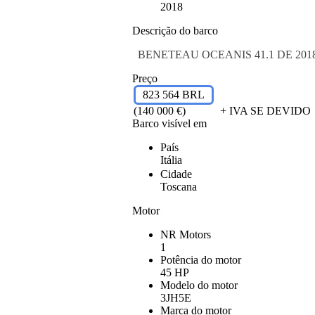
2018
Descrição do barco
BENETEAU OCEANIS 41.1 DE 2018 COM 1
Preço
823 564 BRL
(140 000 €)
+ IVA SE DEVIDO
Barco visível em
País
Itália
Cidade
Toscana
Motor
NR Motors
1
Potência do motor
45 HP
Modelo do motor
3JH5E
Marca do motor