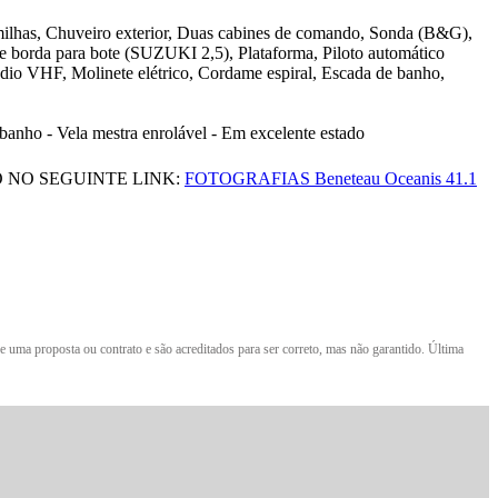
 milhas, Chuveiro exterior, Duas cabines de comando, Sonda (B&G),
e borda para bote (SUZUKI 2,5), Plataforma, Piloto automático
io VHF, Molinete elétrico, Cordame espiral, Escada de banho,
 - Vela mestra enrolável - Em excelente estado
 NO SEGUINTE LINK:
FOTOGRAFIAS Beneteau Oceanis 41.1
e uma proposta ou contrato e são acreditados para ser correto, mas não garantido. Última