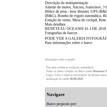
Descrição da instrumentação
Alarme do motor, Âncora, Autoclave, 3 b
Hélice de proa - bow thruster, GPS (B&G
(B&G), Bomba de esgoto automática, Bom
Estação de vento, Mesa de cockpit, Bote 
Mais detalhes
BENETEAU OCEANIS 41.1 DE 2018 COM 1 
Fotografias de barcos
PODE VER A GALERIA FOTOGRÁ
Para informações sobre o barco
informação sobre o quadro
Este guia contém as traduções automáticas.
Todos os dados contidos no Barco usado
Beneteau O
Logos, Fotos e todas as informações de direitos autor
atualização do cartão
08.08.2026
Navigare
Barco proposto por: