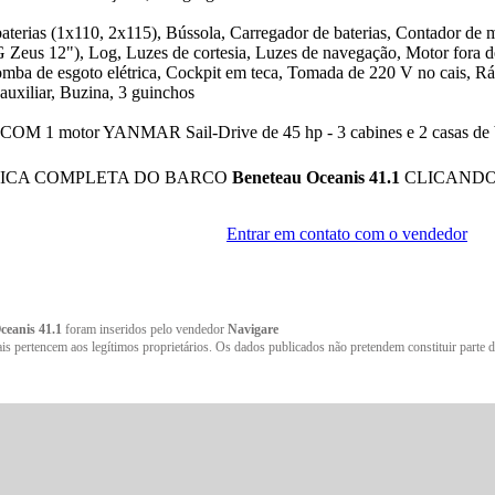
aterias (1x110, 2x115), Bússola, Carregador de baterias, Contador de
 Zeus 12"), Log, Luzes de cortesia, Luzes de navegação, Motor fora d
ba de esgoto elétrica, Cockpit em teca, Tomada de 220 V no cais, Rád
auxiliar, Buzina, 3 guinchos
motor YANMAR Sail-Drive de 45 hp - 3 cabines e 2 casas de banho
FICA COMPLETA DO BARCO
Beneteau Oceanis 41.1
CLICANDO
Entrar em contato com o vendedor
ceanis 41.1
foram inseridos pelo vendedor
Navigare
ais pertencem aos legítimos proprietários. Os dados publicados não pretendem constituir parte d