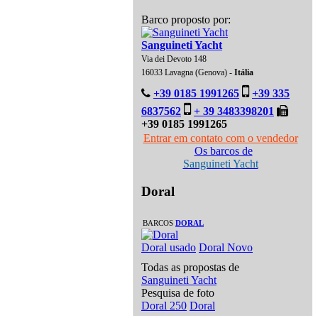
Barco proposto por:
Sanguineti Yacht
Via dei Devoto 148
16033 Lavagna (Genova) -
Itália
+39 0185 1991265
+39 335
6837562
+ 39 3483398201
+39 0185 1991265
Entrar em contato com o vendedor
Os barcos de
Sanguineti Yacht
Doral
BARCOS
DORAL
Doral usado
Doral Novo
Todas as propostas de
Sanguineti Yacht
Pesquisa de foto
Doral 250
Doral