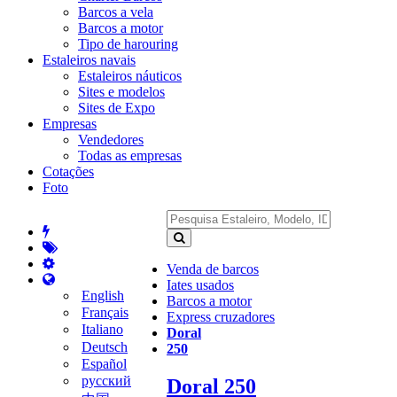
Barcos a vela
Barcos a motor
Tipo de harouring
Estaleiros navais
Estaleiros náuticos
Sites e modelos
Sites de Expo
Empresas
Vendedores
Todas as empresas
Cotações
Foto
Venda de barcos
Iates usados
English
Barcos a motor
Français
Express cruzadores
Italiano
Doral
Deutsch
250
Español
русский
Doral 250