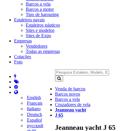
Barcos a vela
Barcos a motor
Tipo de harouring
Estaleiros navais
Estaleiros náuticos
Sites e modelos
Sites de Expo
Empresas
Vendedores
Todas as empresas
Cotações
Foto
Venda de barcos
Barcos novos
English
Barcos a vela
Français
Cruzadores de vela
Italiano
Jeanneau yacht
Deutsch
J 65
Español
русский
Jeanneau yacht J 65