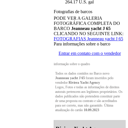
264.17 U.S. gal
Fotografias de barcos
PODE VER A GALERIA
FOTOGRÁFICA COMPLETA DO
BARCO
Jeanneau yacht J 65
CLICANDO NO SEGUINTE LINK:
FOTOGRAFIAS Jeanneau yacht J 65
Para informações sobre o barco
Entrar em contato com o vendedor
informação sobre o quadro
Todos os dados contidos no Barco novo
Jeanneau yacht J 65
foram inseridos pelo
vendedor
Riviera Yacht Agency
Logos, Fotos e todas as informações de direitos
autorais pertencem aos legítimos proprietários. Os
dados publicados não pretendem constituir parte
de uma proposta ou contrato e são acreditados
para ser correto, mas não garantido. Última
atualização do cartão
10.09.2023