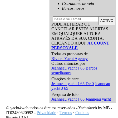
Cruzadores de vela
Barcos novos
ACTIVO
PODE ALTERAR OU
CANCELAR ESTES ALERTAS
EM QUALQUER ALTURA
ATRAVÉS DA SUA CONTA,
CLICANDO AQUI:
ACCOUNT
PERSONALE
Todas as propostas de
Riviera Yacht Agency
Outros anúncios por
Jeanneau yacht J 65
Barcos
semelhantes
Citações de carta
Jeanneau yacht J 65 De 0
Jeanneau
yacht J 65
Pesquisa de foto
Jeanneau yacht J 65
Jeanneau yacht
© yacht4web todos os direitos reservados -
Yacht4web by MB -
IT02480620992
-
Privacidade
·
Termos
·
Cookies
Phoenix 1.5.0.3