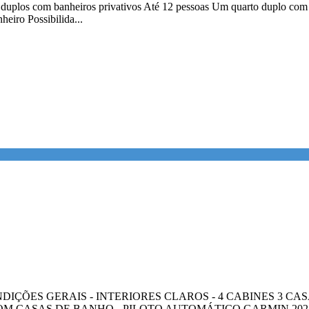
s duplos com banheiros privativos Até 12 pessoas Um quarto duplo com
eiro Possibilida...
ONDIÇÕES GERAIS - INTERIORES CLAROS - 4 CABINES 3 CA
 CASAS DE BANHO - PILOTO AUTOMÁTICO GARMIN 2023 -