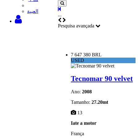
‫العبية
...
Pesquisa avançada
7 647 380 BRL
USED
Tecnomar 90 velvet
Ano:
2008
Tamanho:
27.20mt
13
Iate a motor
França