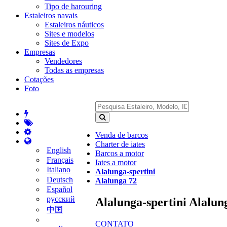
Tipo de harouring
Estaleiros navais
Estaleiros náuticos
Sites e modelos
Sites de Expo
Empresas
Vendedores
Todas as empresas
Cotações
Foto
Venda de barcos
Charter de iates
English
Barcos a motor
Français
Iates a motor
Italiano
Alalunga-spertini
Deutsch
Alalunga 72
Español
русский
Alalunga-spertini Alalun
中国
CONTATO