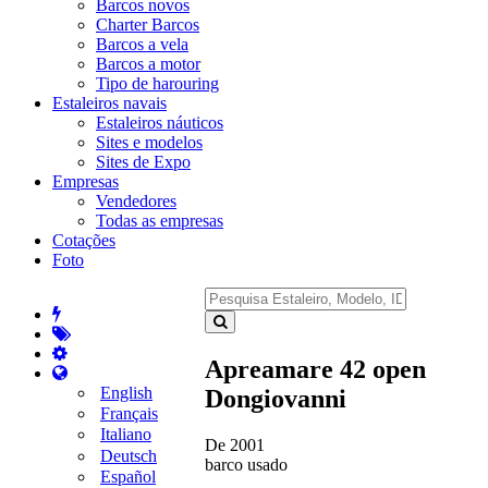
Barcos novos
Charter Barcos
Barcos a vela
Barcos a motor
Tipo de harouring
Estaleiros navais
Estaleiros náuticos
Sites e modelos
Sites de Expo
Empresas
Vendedores
Todas as empresas
Cotações
Foto
Apreamare 42 open
English
Dongiovanni
Français
Italiano
De 2001
Deutsch
barco usado
Español