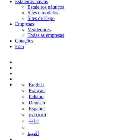
Estaleiros navais
Estaleiros náuticos
Sites e modelos
Sites de Expo
Empresas
Vendedores
Todas as empresas
Cotações
Foto
English
Français
Italiano
Deutsch
Español
русский
中国
‫العبية