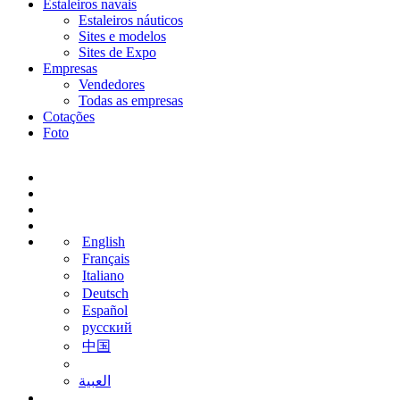
Estaleiros navais
Estaleiros náuticos
Sites e modelos
Sites de Expo
Empresas
Vendedores
Todas as empresas
Cotações
Foto
English
Français
Italiano
Deutsch
Español
русский
中国
‫العبية