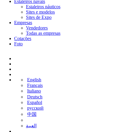
Estaleiros navais
Estaleiros náuticos
Sites e modelos
Sites de Expo
Empresas
Vendedores
Todas as empresas
Cotações
Foto
English
Français
Italiano
Deutsch
Español
русский
中国
‫العبية