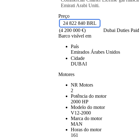
Emirati Arabi Uniti.
Preço
24 822 840 BRL
(4 200 000 €)
Dubai Duties Pai
Barco visível em
País
Emirados Árabes Unidos
Cidade
DUBAI
Motores
NR Motors
2
Potência do motor
2000 HP
Modelo do motor
V12-2000
Marca do motor
MAN
Horas do motor
161