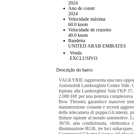
2024
Ano de constr
2024
Velocidade máxima
60.0 knots
Velocidade de cruzeiro
40.0 knots
Bandeira
UNITED ARAB EMIRATES
Venda
EXCLUSIVO
Descrição do barco
VALKYRIE rappresenta una rara opportun
Automobili Lamborghini Centro Stile. Co
Ispirata alla Lamborghini Sián FKP 37, 
2.000 HP, per una potenza complessiva d
Bow Thruster, garantisce manovre semp
manutenzione costante e recenti aggiorn
della telecamera di poppa.Gli interni, 
finiture ispirate al mondo automotive. 
30/50, aria condizionata, elettronic
illuminazione RGB, tre luci subacquee,
Commercial Charter License già rilasciat