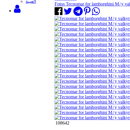
‫العبية
Fotos Tecnomar for lamborghini M ̸ y va
108642