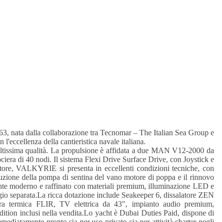
3, nata dalla collaborazione tra Tecnomar – The Italian Sea Group e
eccellenza della cantieristica navale italiana.
i altissima qualità. La propulsione è affidata a due MAN V12-2000 da
era di 40 nodi. Il sistema Flexi Drive Surface Drive, con Joystick e
tore, VALKYRIE si presenta in eccellenti condizioni tecniche, con
tuzione della pompa di sentina del vano motore di poppa e il rinnovo
iente moderno e raffinato con materiali premium, illuminazione LED e
gio separata.La ricca dotazione include Seakeeper 6, dissalatore ZEN
amera termica FLIR, TV elettrica da 43", impianto audio premium,
tion inclusi nella vendita.Lo yacht è Dubai Duties Paid, dispone di
mediatamente pronto sia per uso privato sia per attività charter negli