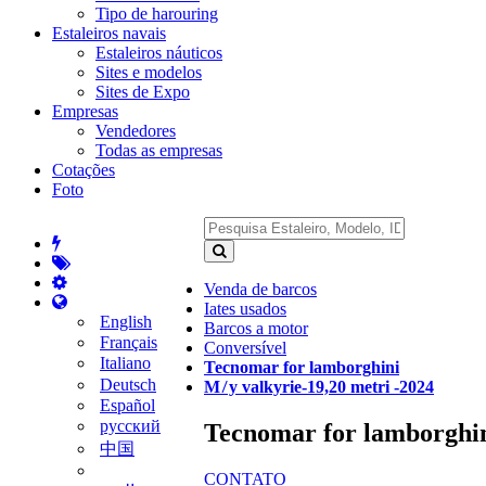
Tipo de harouring
Estaleiros navais
Estaleiros náuticos
Sites e modelos
Sites de Expo
Empresas
Vendedores
Todas as empresas
Cotações
Foto
Venda de barcos
Iates usados
English
Barcos a motor
Français
Conversível
Italiano
Tecnomar for lamborghini
Deutsch
M ̸ y valkyrie-19,20 metri -2024
Español
русский
Tecnomar for lamborghini
中国
CONTATO