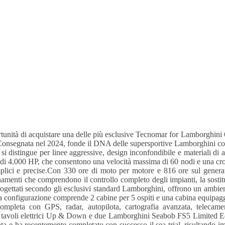
ità di acquistare una delle più esclusive Tecnomar for Lamborghini 6
nsegnata nel 2024, fonde il DNA delle supersportive Lamborghini con l'
si distingue per linee aggressive, design inconfondibile e materiali d
i 4.000 HP, che consentono una velocità massima di 60 nodi e una croci
lici e precise.Con 330 ore di moto per motore e 816 ore sul genera
amenti che comprendono il controllo completo degli impianti, la sosti
progettati secondo gli esclusivi standard Lamborghini, offrono un amb
La configurazione comprende 2 cabine per 5 ospiti e una cabina equipag
a completa con GPS, radar, autopilota, cartografia avanzata, telec
 tavoli elettrici Up & Down e due Lamborghini Seabob FS5 Limited Edi
a e ha recentemente completato con successo il sea trial, risultando im