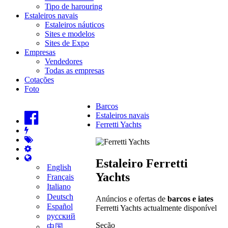
Tipo de harouring
Estaleiros navais
Estaleiros náuticos
Sites e modelos
Sites de Expo
Empresas
Vendedores
Todas as empresas
Cotações
Foto
Barcos
Estaleiros navais
Ferretti Yachts
Estaleiro Ferretti
English
Yachts
Français
Italiano
Deutsch
Anúncios e ofertas de
barcos e iates
Español
Ferretti Yachts actualmente disponível
русский
Seção
中国