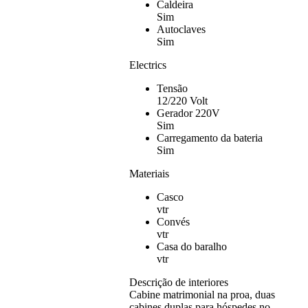
Caldeira
Sim
Autoclaves
Sim
Electrics
Tensão
12/220 Volt
Gerador 220V
Sim
Carregamento da bateria
Sim
Materiais
Casco
vtr
Convés
vtr
Casa do baralho
vtr
Descrição de interiores
Cabine matrimonial na proa, duas
cabines duplas para hóspedes no