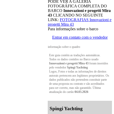
PODE VER A GALERIA
FOTOGRÁFICA COMPLETA DO
BARCO
Innovazioni e progetti Mira
43
CLICANDO NO SEGUINTE
LINK:
FOTOGRAFIAS Innovazioni e
progetti Mira 43
Para informações sobre o barco
Entrar em contato com o vendedor
informação sobre o quadro
Este guia contém as traduções automáticas.
Todos os dados contidos no Barco usado
Innovazioni e progetti Mira 43
foram inseridos
pelo vendedor
Spingi Yachting
Logos, Fotos e todas as informações de direitos
autorais pertencem aos legítimos proprietários. Os
dados publicados não pretendem constituir parte
de uma proposta ou contrato e são acreditados
para ser correto, mas não garantido. Última
atualização do cartão
04.03.2026
Spingi Yachting