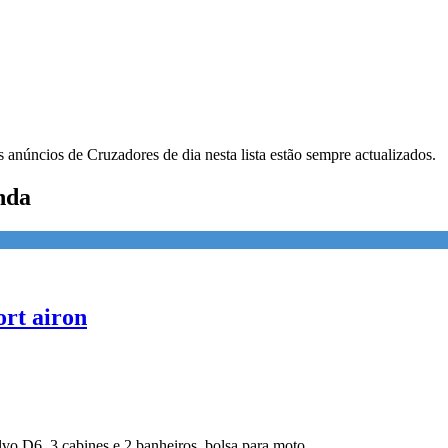
 anúncios de Cruzadores de dia nesta lista estão sempre actualizados.
nda
rt airon
o D6, 3 cabines e 2 banheiros, bolsa para moto.