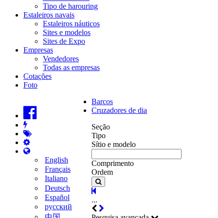
Tipo de harouring
Estaleiros navais
Estaleiros náuticos
Sites e modelos
Sites de Expo
Empresas
Vendedores
Todas as empresas
Cotações
Foto
Barcos
Cruzadores de dia
Seção
Tipo
Sítio e modelo
English
Comprimento
Français
Ordem
Italiano
Deutsch
Español
...
русский
中国
Pesquisa avançada