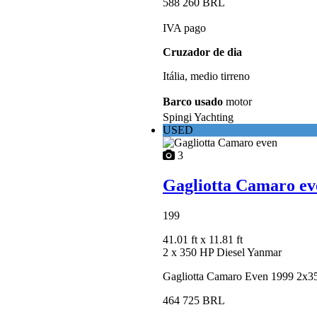
588 260 BRL
IVA pago
Cruzador de dia
Itália, medio tirreno
Barco usado
motor
Spingi Yachting
USED
3
Gagliotta Camaro ev
199
41.01 ft
x 11.81 ft
2 x 350 HP Diesel Yanmar
Gagliotta Camaro Even 1999 2x350
464 725 BRL