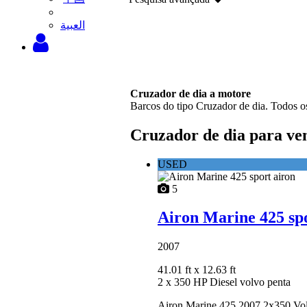
‫العبية
Cruzador de dia a motore
Barcos do tipo Cruzador de dia. Todos os
Cruzador de dia para ve
USED
5
Airon Marine 425 spo
2007
41.01 ft
x 12.63 ft
2 x 350 HP Diesel volvo penta
Airon Marine 425 2007 2x350 Volv