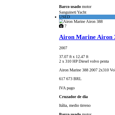
Barco usado
motor
Sanguineti Yacht
USED
7
Airon Marine Airon 
2007
37.07 ft
x 12.47 ft
2 x 310 HP Diesel volvo penta
Airon Marine 388 2007 2x310 Volv
617 673 BRL
IVA pago
Cruzador de dia
Itália, medio tirreno
Barco usado
motor