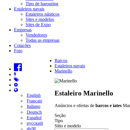
Tipo de harouring
Estaleiros navais
Estaleiros náuticos
Sites e modelos
Sites de Expo
Empresas
Vendedores
Todas as empresas
Cotações
Foto
Barcos
Estaleiros navais
Marinello
Estaleiro Marinello
English
Français
Anúncios e ofertas de
barcos e iates
Mari
Italiano
Deutsch
Seção
Español
Tipo
русский
Sítio e modelo
中国