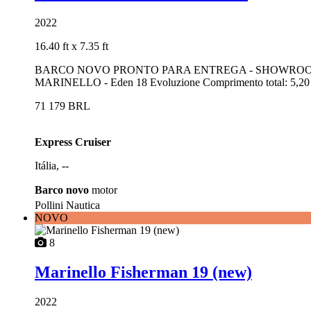
2022
16.40 ft
x 7.35 ft
BARCO NOVO PRONTO PARA ENTREGA - SHOWROOM LAGO D
MARINELLO - Eden 18 Evoluzione Comprimento total: 5,20 mt
71 179 BRL
Express Cruiser
Itália, --
Barco novo
motor
Pollini Nautica
NOVO
8
Marinello Fisherman 19 (new)
2022