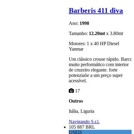
Barberis 411 diva
Ano:
1998
Tamanho:
12.20mt
x 3.80mt
Motores: 1 x 40 HP Diesel
Yanmar
Um clássico crouse rápido. Barco
muito performático com interior
de cruzeiro elegante. forte
potenziaòe a um preço super
acessível.
17
Outros
Itália, Liguria
Navigando S.r.l.
105 887 BRL
USED