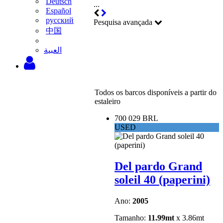
Deutsch
...
Español
русский
Pesquisa avançada
中国
‫العبية
Todos os barcos disponíveis a partir do
estaleiro
700 029 BRL
USED
Del pardo Grand
soleil 40 (paperini)
Ano:
2005
Tamanho:
11.99mt
x 3.86mt