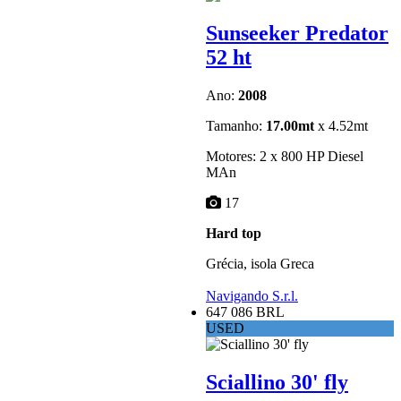
Sunseeker Predator
52 ht
Ano:
2008
Tamanho:
17.00mt
x 4.52mt
Motores: 2 x 800 HP Diesel
MAn
17
Hard top
Grécia, isola Greca
Navigando S.r.l.
647 086 BRL
USED
Sciallino 30' fly